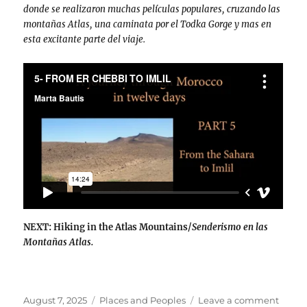
donde se realizaron muchas películas populares, cruzando las
montañas Atlas, una caminata por el Todka Gorge y mas en
esta excitante parte del viaje.
NEXT: Hiking in the Atlas Mountains/
Senderismo en las
Montañas Atlas.
Posted
Categories
on
August 7, 2025
Places and Peoples
Leave a comment