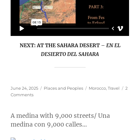
NEXT: AT THE SAHARA DESERT –
EN EL
DESIERTO DEL SAHARA
Posted
Categories
Tags
June 24, 2025
Places and Peoples
Morocco
,
Travel
2
on
on
Comments
From
Fes
to
A medina with 9,000 streets/ Una
Erfoud,
medina con 9,000 calles…
Morocco