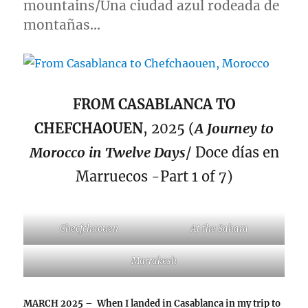
mountains/Una ciudad azul rodeada de
Morocco
montañas…
FROM CASABLANCA TO
CHEFCHAOUEN
, 2025 (
A Journey to
Morocco in Twelve Days
/ Doce días en
Marruecos -Part 1 of 7)
Checfchaouen
At the Sahara
Marrakesh
MARCH 2025 – When I landed in Casablanca in my trip to