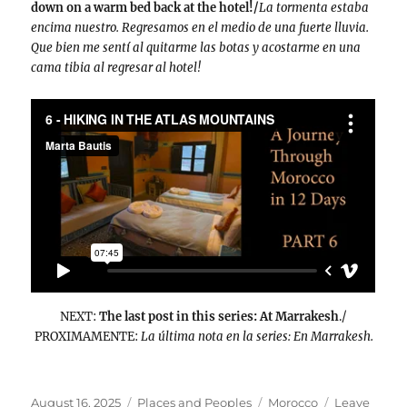
down on a warm bed back at the hotel!/
La tormenta estaba
encima nuestro. Regresamos en el medio de una fuerte lluvia.
Que bien me sentí al quitarme las botas y acostarme en una
cama tibia al regresar al hotel!
NEXT:
The last post in this series: At Marrakesh
./
PROXIMAMENTE:
La última nota en la series: En Marrakesh.
Posted
Categories
Tags
August 16, 2025
Places and Peoples
Morocco
Leave