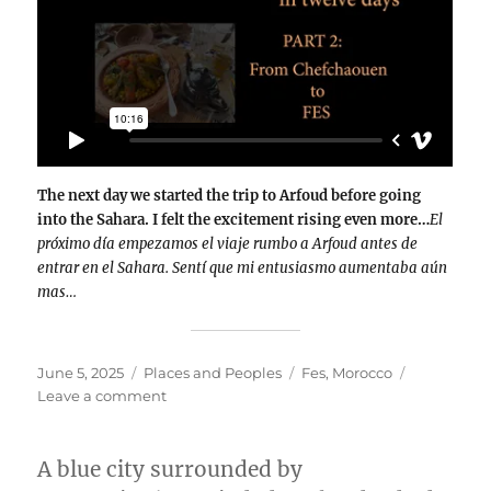
The next day we started the trip to Arfoud before going
into the Sahara. I felt the excitement rising even more…
El
próximo día empezamos el viaje rumbo a Arfoud antes de
entrar en el Sahara. Sentí que mi entusiasmo aumentaba aún
mas…
Posted
Categories
Tags
June 5, 2025
Places and Peoples
Fes
,
Morocco
on
on
Leave a comment
From
Chefchaouen
to
A blue city surrounded by
Fes,