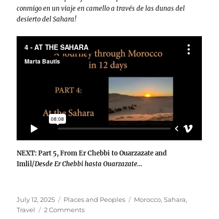
conmigo en un viaje en camello a través de las dunas del
desierto del Sahara!
NEXT: Part 5, From Er Chebbi to Ouarzazate and
Imlil/
Desde Er Chebbi hasta Ouarzazate…
Posted
Categories
Tags
July 12, 2025
Places and Peoples
Morocco
,
Sahara
,
on
on
Travel
2 Comments