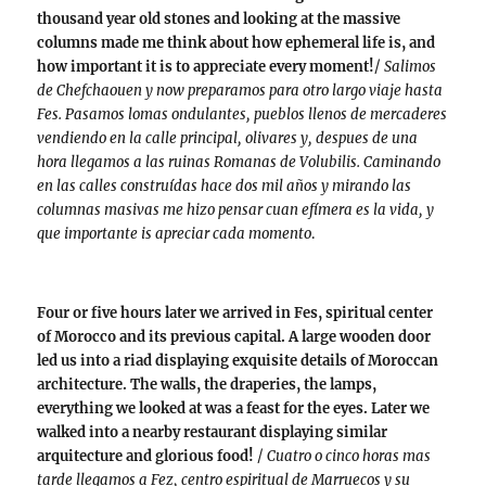
thousand year old stones and looking at the massive
columns made me think about how ephemeral life is, and
how important it is to appreciate every moment!
/
Salimos
de Chefchaouen y now preparamos para otro largo viaje hasta
Fes. Pasamos lomas ondulantes, pueblos llenos de mercaderes
vendiendo en la calle principal, olivares y, despues de una
hora llegamos a las ruinas Romanas de Volubilis. Caminando
en las calles construídas hace dos mil años y mirando las
columnas masivas me hizo pensar cuan efímera es la vida, y
que importante is apreciar cada momento
.
Four or five hours later we arrived in Fes, spiritual center
of Morocco and its previous capital. A large wooden door
led us into a riad displaying exquisite details of Moroccan
architecture. The walls, the draperies, the lamps,
everything we looked at was a feast for the eyes. Later we
walked into a nearby restaurant displaying similar
arquitecture and glorious food!
/
Cuatro o cinco horas mas
tarde llegamos a Fez, centro espiritual de Marruecos y su