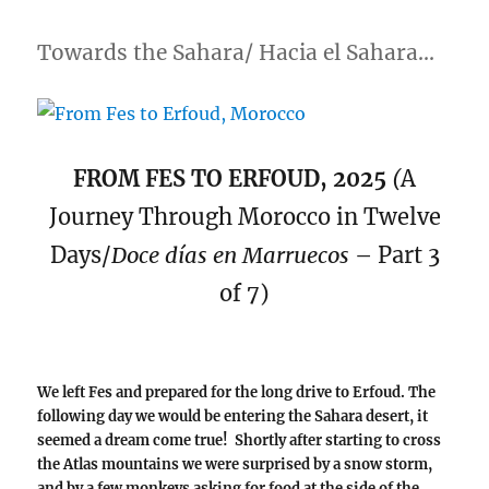
At
the
Sahara
Towards the Sahara/ Hacia el Sahara…
FROM FES TO ERFOUD, 2025
(
A
Journey Through Morocco in Twelve
Days/
Doce días en Marruecos
– Part 3
of 7)
We left Fes and prepared for the long drive to Erfoud. The
following day we would be entering the Sahara desert, it
seemed a dream come true! Shortly after starting to cross
the Atlas mountains we were surprised by a snow storm,
and by a few monkeys asking for food at the side of the