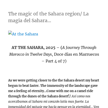
on
From
the
Sahar
The magic of the Sahara region/ La
to
magia del Sahara…
Ouarz
and
Imlil
AT THE SAHARA, 2025 – (
A Journey Through
Morocco in Twelve Days
, Doce días en Marruecos
– Part 4 of 7)
As we were getting closer to the the Sahara desert my heart
begun to beat faster. The immensity of the landscape gave
me a feeling of eternity…Come with me on a camel ride
through the dunes of the Sahara desert!/
Así como nos
acercábamos al Sahara mi corazón latía mas fuerte. La
inmensidad del paisaje me hacía pensar en la eternidad… Ven