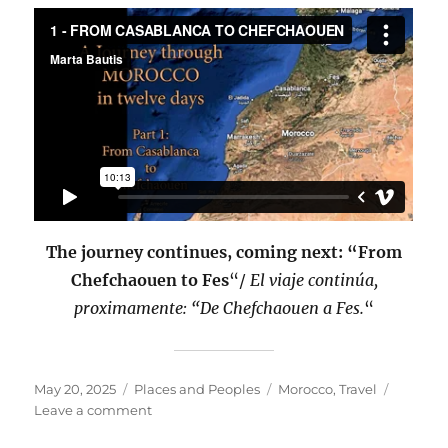
The journey continues, coming next: “From
Chefchaouen to Fes
“/
El viaje continúa,
proximamente: “De Chefchaouen a Fes.
“
Posted
Categories
Tags
May 20, 2025
Places and Peoples
Morocco
,
Travel
on
on
Leave a comment
From