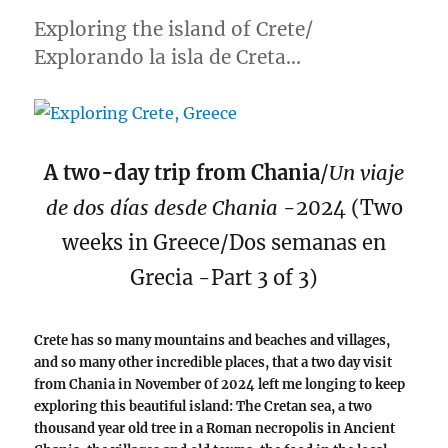
Casablanca
to
Exploring the island of Crete/
Chefchaouen,
Explorando la isla de Creta…
Morocco
A two-day trip from Chania
/
Un viaje
de dos días desde Chania
-2024 (Two
weeks in Greece/Dos semanas en
Grecia -Part 3 of 3)
Crete has so many mountains and beaches and villages,
and so many other incredible places, that a two day visit
from Chania in November 0f 2024 left me longing to keep
exploring this beautiful island: The Cretan sea, a two
thousand year old tree in a Roman necropolis in Ancient