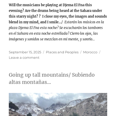
Will the musicians be playing at Djema El Fna this
evening? Are the drums being heard at the Sahara under
this starry night? ? I close my eyes, the images and sounds
blend in my mind, and I smile…
/
Estarán los músicos en la
plaza Djema El Fna esta noche? Se escucharán los tambores
en el Sahara en esta noche estrellada? Cierro los ojos, las
imágenes y sonidos se mezclan en mi mente, y sonrío…
Posted
Categories
Tags
September 15, 2025
Places and Peoples
Morocco
on
on
Leave a comment
From
Imlil
to
Going up tall mountains/ Subiendo
Marrakesh
altas montañas…