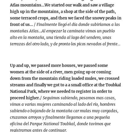
Atlas mountains…We started our walk and saw a village
high up in the mountains, a shop at the side of the path,
some terraced crops, and then we faced the snowy peaks in
front of us…
/
Finalmente llegó el día donde subiríamos a las
montañas Atlas…Al empezar la caminata vimos un pueblo
alto en la montaña, una tienda al lago del sendero, unas
terrazas del otro lado, y de pronto los picos nevados al frente…
Up and up, we passed more houses, we passed some
women at the side of a river, men going up or coming
down from the mountain riding loaded mules, we crossed
streams and finally we got to a a small office at the Toubkal
National Park, where we needed to register in order to
proceed higher.
/
Seguimos subiendo, pasamos mas casas,
vimos a varias mujeres caminando al lado del río, hombres
subiendo o bajando de la montaña car mulas muy cargadas,
cruzamos arroyos y finalmente llegamos a una pequeña
oficina del Parque National Toubkal, donde tuvimos que
registrarnos antes de continuar.