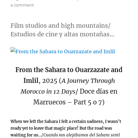
on
on
a comment
Hiking
in
the
Film studios and high mountains/
Atlas
Estudios de cine y altas montañas…
Mountains
From the Sahara to Ouarzazate and
Imlil
, 2025 (
A Journey Through
Morocco in 12 Days
/ Doce días en
Marruecos – Part 5 o 7)
When we left the Sahara I felt a certain sadness, I wasn’t
ready yet to leave that magic place! But the road was
waiting for us…
/
Cuando nos alejábamos del Sahara sentí