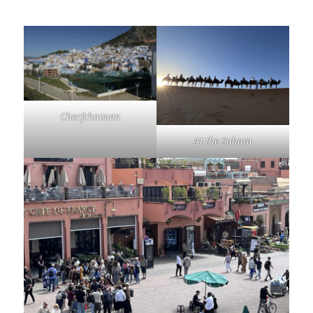
Checfchaouen
At the Sahara