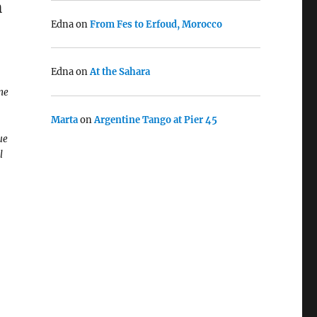
n
Edna
on
From Fes to Erfoud, Morocco
Edna
on
At the Sahara
 me
Marta
on
Argentine Tango at Pier 45
ue
l