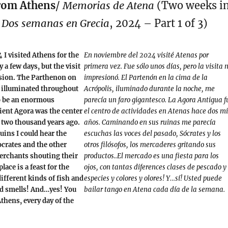
rom Athens
/
Memorias de Atena
(Two weeks i
/
Dos semanas en Grecia
, 2024 – Part 1 of 3)
I visited Athens for the
En noviembre del 2024 visité Atenas por
y a few days, but the visit
primera vez. Fue sólo unos días, pero la visita
ssion. The Parthenon on
impresionó. El Partenón en la cima de la
, illuminated throughout
Acrópolis, iluminado durante la noche, me
o be an enormous
parecía un faro gigantesco. La Agora Antigua f
ient Agora was the center
el centro de actividades en Atenas hace dos mi
s two thousand years ago.
años. Caminando en sus ruinas me parecía
ins I could hear the
escuchas las voces del pasado, Sócrates y los
ocrates and the other
otros filósofos, los mercaderes gritando sus
erchants shouting their
productos..El mercado es una fiesta para los
ace is a feast for the
ojos, con tantas diferences clases de pescado y
ifferent kinds of fish and
especies y colores y olores! Y…sí! Usted puede
nd smells! And…yes! You
bailar tango en Atena cada día de la semana.
thens, every day of the