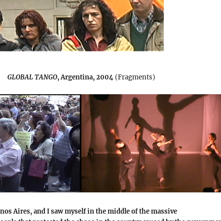
GLOBAL TANGO
, Argentina, 2004
(Fragments)
enos Aires, and I saw myself in the middle of the massive