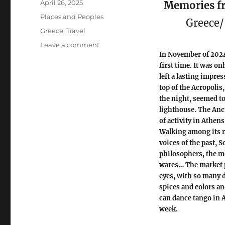
Posted
April 26, 2025
Memories f
on
Categories
Places and Peoples
Greece
Tags
Greece
,
Travel
on
Leave a comment
In November of 2024 
Memories
from
first time. It was onl
Athens,
left a lasting impre
Greece
top of the Acropolis
the night, seemed t
lighthouse. The Anc
of activity in Athen
Walking among its ru
voices of the past, S
philosophers, the m
wares… The market pl
eyes, with so many d
spices and colors a
can dance tango in A
week.