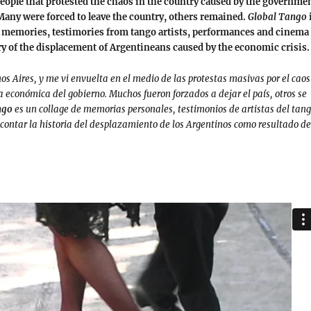
eople that protested the chaos in the country caused by the governme
Many were forced to leave the country, others remained.
Global Tango
al memories, testimories from tango artists, performances and cinema
story of the displacement of Argentineans caused by the economic crisis.
os Aires, y me vi envuelta en el medio de las protestas masivas por el caos
ca económica del gobierno. Muchos fueron forzados a dejar el país, otros se
ngo
es un collage de memorias personales, testimonios de artistas del tan
 contar la historia del desplazamiento de los Argentinos como resultado de