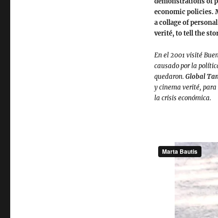
demonstrations of p
economic policies. 
a collage of person
verité, to tell the 
En el 2001 visité Buen
causado por la políti
quedaron.
Global Ta
y cinema verité, para
la crisis económica.